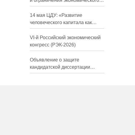
и ограничения экономического
развития России в средне- и
долгосрочной перспективе»
14 мая ЦДУ: «Развитие
человеческого капитала как
фактор экономического роста»
VI-й Российский экономический
конгресс (РЭК-2026)
Объявление о защите
кандидатской диссертации
Трындиной Николь Сергеевны