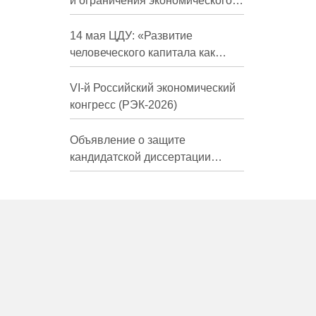
и ограничения экономического
развития России в средне- и
долгосрочной перспективе»
14 мая ЦДУ: «Развитие
человеческого капитала как
фактор экономического роста»
VI-й Российский экономический
конгресс (РЭК-2026)
Объявление о защите
кандидатской диссертации
Трындиной Николь Сергеевны