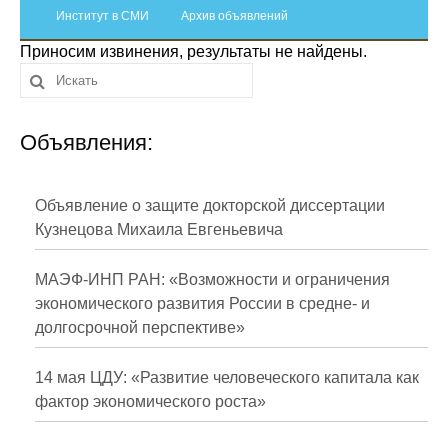
Сотрудники
Институт в СМИ
Архив объявлений
Приносим извинения, результаты не найдены.
Отчетность
Противодействие коррупции
Объявления:
Материалы для СМИ
Публикации
Объявление о защите докторской диссертации
Кузнецова Михаила Евгеньевича
Научная жизнь
МАЭФ-ИНП РАН: «Возможности и ограничения
Издания
экономического развития России в средне- и
долгосрочной перспективе»
Проблемы прогнозирования
О журнале
14 мая ЦДУ: «Развитие человеческого капитала как
фактор экономического роста»
Номера журналов