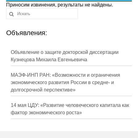
Сотрудники
Приносим извинения, результаты не найдены.
Отчетность
Объявления:
Противодействие коррупции
Материалы для СМИ
Объявление о защите докторской диссертации
Кузнецова Михаила Евгеньевича
Публикации
МАЭФ-ИНП РАН: «Возможности и ограничения
Научная жизнь
экономического развития России в средне- и
долгосрочной перспективе»
Издания
Проблемы прогнозирования
14 мая ЦДУ: «Развитие человеческого капитала как
фактор экономического роста»
О журнале
Номера журналов