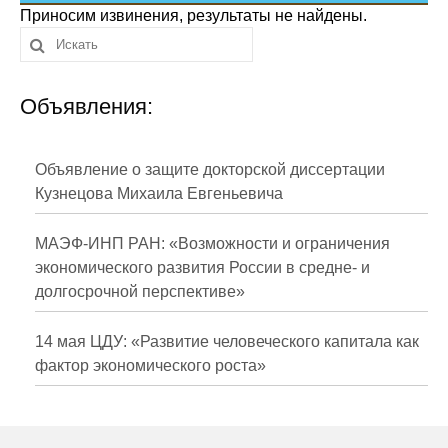
Сотрудники
Приносим извинения, результаты не найдены.
Отчетность
Объявления:
Противодействие коррупции
Материалы для СМИ
Объявление о защите докторской диссертации
Кузнецова Михаила Евгеньевича
Публикации
МАЭФ-ИНП РАН: «Возможности и ограничения
Научная жизнь
экономического развития России в средне- и
долгосрочной перспективе»
Издания
Проблемы прогнозирования
14 мая ЦДУ: «Развитие человеческого капитала как
фактор экономического роста»
О журнале
Номера журналов