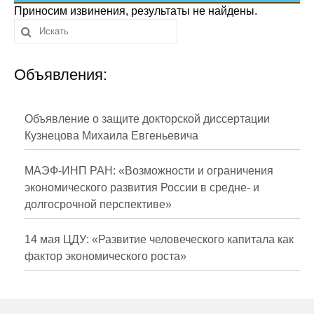
Сотрудники
Приносим извинения, результаты не найдены.
Отчетность
Объявления:
Противодействие коррупции
Материалы для СМИ
Объявление о защите докторской диссертации
Кузнецова Михаила Евгеньевича
Публикации
МАЭФ-ИНП РАН: «Возможности и ограничения
Научная жизнь
экономического развития России в средне- и
долгосрочной перспективе»
Издания
Проблемы прогнозирования
14 мая ЦДУ: «Развитие человеческого капитала как
фактор экономического роста»
О журнале
Номера журналов