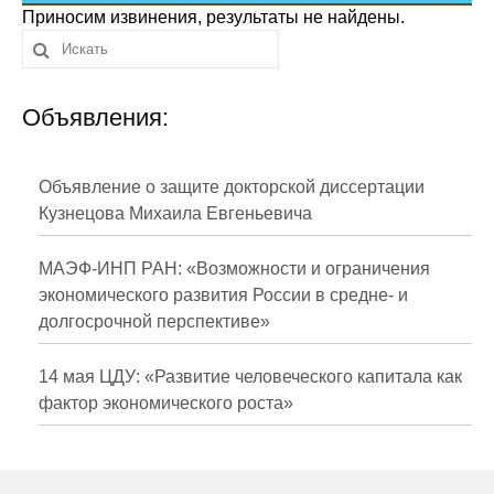
Сотрудники
Приносим извинения, результаты не найдены.
Отчетность
Объявления:
Противодействие коррупции
Материалы для СМИ
Объявление о защите докторской диссертации
Кузнецова Михаила Евгеньевича
Публикации
МАЭФ-ИНП РАН: «Возможности и ограничения
Научная жизнь
экономического развития России в средне- и
долгосрочной перспективе»
Издания
Проблемы прогнозирования
14 мая ЦДУ: «Развитие человеческого капитала как
фактор экономического роста»
О журнале
Номера журналов