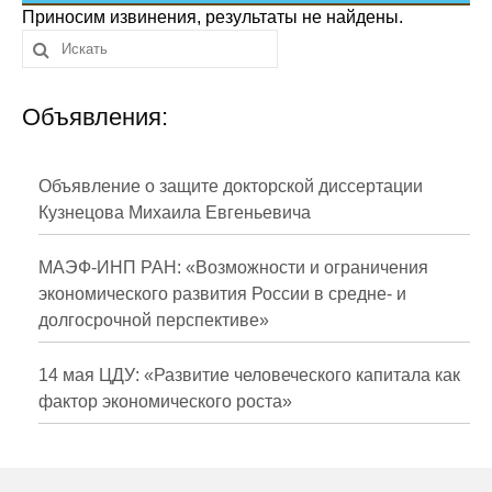
Сотрудники
Приносим извинения, результаты не найдены.
Отчетность
Объявления:
Противодействие коррупции
Материалы для СМИ
Объявление о защите докторской диссертации
Кузнецова Михаила Евгеньевича
Публикации
МАЭФ-ИНП РАН: «Возможности и ограничения
Научная жизнь
экономического развития России в средне- и
долгосрочной перспективе»
Издания
Проблемы прогнозирования
14 мая ЦДУ: «Развитие человеческого капитала как
фактор экономического роста»
О журнале
Номера журналов