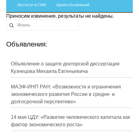
Сотрудники
Институт в СМИ
Архив объявлений
Приносим извинения, результаты не найдены.
Отчетность
Противодействие коррупции
Объявления:
Материалы для СМИ
Публикации
Объявление о защите докторской диссертации
Кузнецова Михаила Евгеньевича
Научная жизнь
МАЭФ-ИНП РАН: «Возможности и ограничения
Издания
экономического развития России в средне- и
долгосрочной перспективе»
Проблемы прогнозирования
О журнале
14 мая ЦДУ: «Развитие человеческого капитала как
фактор экономического роста»
Номера журналов