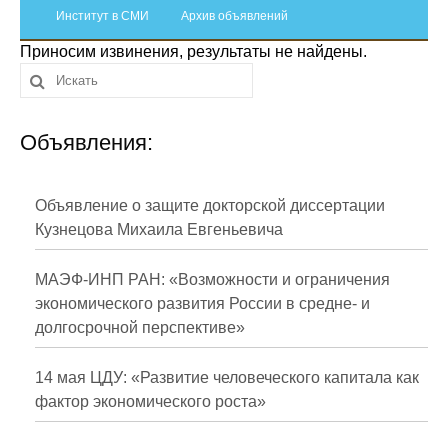
Сотрудники
Институт в СМИ
Архив объявлений
Приносим извинения, результаты не найдены.
Отчетность
Противодействие коррупции
Объявления:
Материалы для СМИ
Публикации
Объявление о защите докторской диссертации
Кузнецова Михаила Евгеньевича
Научная жизнь
МАЭФ-ИНП РАН: «Возможности и ограничения
Издания
экономического развития России в средне- и
долгосрочной перспективе»
Проблемы прогнозирования
О журнале
14 мая ЦДУ: «Развитие человеческого капитала как
фактор экономического роста»
Номера журналов