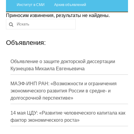
Сотрудники
Институт в СМИ
Архив объявлений
Приносим извинения, результаты не найдены.
Отчетность
Противодействие коррупции
Объявления:
Материалы для СМИ
Публикации
Объявление о защите докторской диссертации
Кузнецова Михаила Евгеньевича
Научная жизнь
МАЭФ-ИНП РАН: «Возможности и ограничения
Издания
экономического развития России в средне- и
долгосрочной перспективе»
Проблемы прогнозирования
О журнале
14 мая ЦДУ: «Развитие человеческого капитала как
фактор экономического роста»
Номера журналов