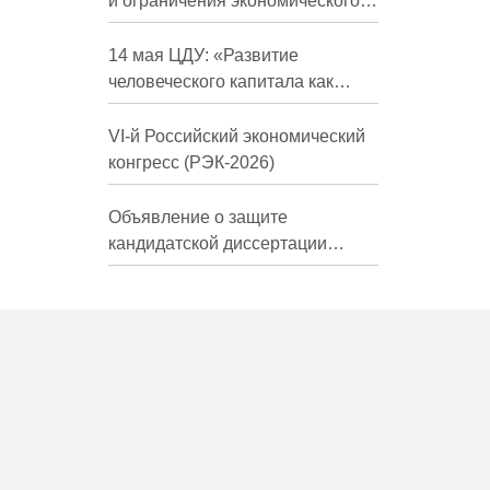
и ограничения экономического
развития России в средне- и
долгосрочной перспективе»
14 мая ЦДУ: «Развитие
человеческого капитала как
фактор экономического роста»
VI-й Российский экономический
конгресс (РЭК-2026)
Объявление о защите
кандидатской диссертации
Трындиной Николь Сергеевны