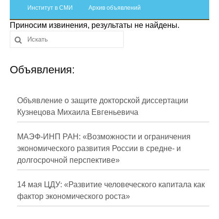
Сотрудники
Институт в СМИ
Архив объявлений
Приносим извинения, результаты не найдены.
Отчетность
Противодействие коррупции
Объявления:
Материалы для СМИ
Публикации
Объявление о защите докторской диссертации
Кузнецова Михаила Евгеньевича
Научная жизнь
МАЭФ-ИНП РАН: «Возможности и ограничения
Издания
экономического развития России в средне- и
долгосрочной перспективе»
Проблемы прогнозирования
О журнале
14 мая ЦДУ: «Развитие человеческого капитала как
фактор экономического роста»
Номера журналов