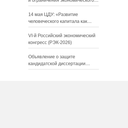
и ограничения экономического
развития России в средне- и
долгосрочной перспективе»
14 мая ЦДУ: «Развитие
человеческого капитала как
фактор экономического роста»
VI-й Российский экономический
конгресс (РЭК-2026)
Объявление о защите
кандидатской диссертации
Трындиной Николь Сергеевны