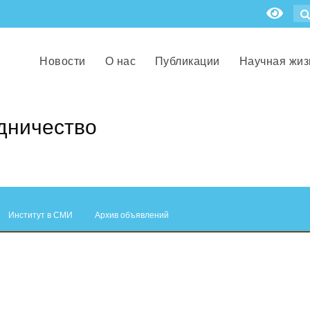
Новости
О нас
Публикации
Научная жиз
дничество
Институт в СМИ
Архив объявлений
.