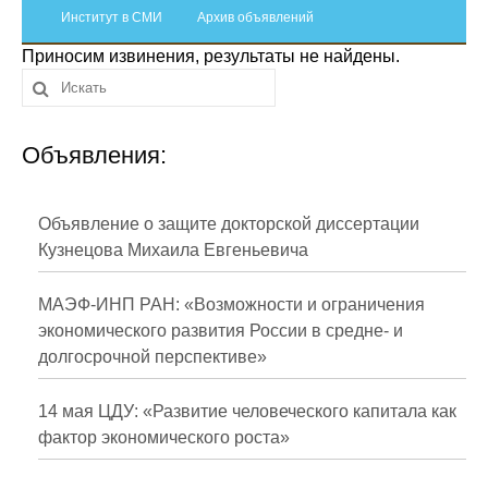
Сотрудники
Институт в СМИ
Архив объявлений
Приносим извинения, результаты не найдены.
Отчетность
Противодействие коррупции
Объявления:
Материалы для СМИ
Публикации
Объявление о защите докторской диссертации
Кузнецова Михаила Евгеньевича
Научная жизнь
МАЭФ-ИНП РАН: «Возможности и ограничения
Издания
экономического развития России в средне- и
долгосрочной перспективе»
Проблемы прогнозирования
О журнале
14 мая ЦДУ: «Развитие человеческого капитала как
фактор экономического роста»
Номера журналов