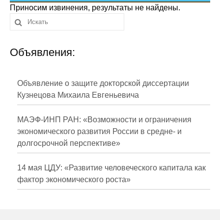
Сотрудники
Приносим извинения, результаты не найдены.
Отчетность
Объявления:
Противодействие коррупции
Материалы для СМИ
Объявление о защите докторской диссертации
Кузнецова Михаила Евгеньевича
Публикации
МАЭФ-ИНП РАН: «Возможности и ограничения
Научная жизнь
экономического развития России в средне- и
долгосрочной перспективе»
Издания
Проблемы прогнозирования
14 мая ЦДУ: «Развитие человеческого капитала как
фактор экономического роста»
О журнале
Номера журналов