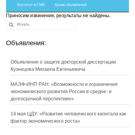
Сотрудники
Институт в СМИ
Архив объявлений
Приносим извинения, результаты не найдены.
Отчетность
Противодействие коррупции
Объявления:
Материалы для СМИ
Публикации
Объявление о защите докторской диссертации
Кузнецова Михаила Евгеньевича
Научная жизнь
МАЭФ-ИНП РАН: «Возможности и ограничения
Издания
экономического развития России в средне- и
долгосрочной перспективе»
Проблемы прогнозирования
О журнале
14 мая ЦДУ: «Развитие человеческого капитала как
фактор экономического роста»
Номера журналов