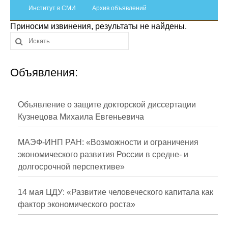
Сотрудники
Институт в СМИ
Архив объявлений
Приносим извинения, результаты не найдены.
Отчетность
Противодействие коррупции
Объявления:
Материалы для СМИ
Публикации
Объявление о защите докторской диссертации
Кузнецова Михаила Евгеньевича
Научная жизнь
МАЭФ-ИНП РАН: «Возможности и ограничения
Издания
экономического развития России в средне- и
долгосрочной перспективе»
Проблемы прогнозирования
О журнале
14 мая ЦДУ: «Развитие человеческого капитала как
фактор экономического роста»
Номера журналов