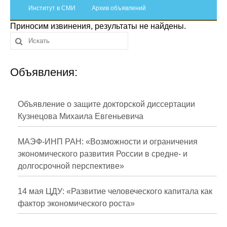
Сотрудники
Институт в СМИ
Архив объявлений
Приносим извинения, результаты не найдены.
Отчетность
Противодействие коррупции
Объявления:
Материалы для СМИ
Публикации
Объявление о защите докторской диссертации
Кузнецова Михаила Евгеньевича
Научная жизнь
МАЭФ-ИНП РАН: «Возможности и ограничения
Издания
экономического развития России в средне- и
долгосрочной перспективе»
Проблемы прогнозирования
О журнале
14 мая ЦДУ: «Развитие человеческого капитала как
фактор экономического роста»
Номера журналов