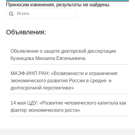
Сотрудники
Приносим извинения, результаты не найдены.
Отчетность
Объявления:
Противодействие коррупции
Материалы для СМИ
Объявление о защите докторской диссертации
Кузнецова Михаила Евгеньевича
Публикации
МАЭФ-ИНП РАН: «Возможности и ограничения
Научная жизнь
экономического развития России в средне- и
долгосрочной перспективе»
Издания
Проблемы прогнозирования
14 мая ЦДУ: «Развитие человеческого капитала как
фактор экономического роста»
О журнале
Номера журналов