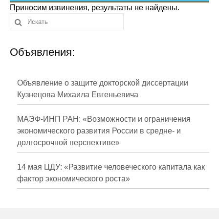
Сотрудники
Приносим извинения, результаты не найдены.
Отчетность
Объявления:
Противодействие коррупции
Материалы для СМИ
Объявление о защите докторской диссертации
Кузнецова Михаила Евгеньевича
Публикации
МАЭФ-ИНП РАН: «Возможности и ограничения
Научная жизнь
экономического развития России в средне- и
долгосрочной перспективе»
Издания
Проблемы прогнозирования
14 мая ЦДУ: «Развитие человеческого капитала как
фактор экономического роста»
О журнале
Номера журналов