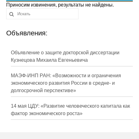
Сотрудники
Приносим извинения, результаты не найдены.
Отчетность
Объявления:
Противодействие коррупции
Материалы для СМИ
Объявление о защите докторской диссертации
Кузнецова Михаила Евгеньевича
Публикации
МАЭФ-ИНП РАН: «Возможности и ограничения
Научная жизнь
экономического развития России в средне- и
долгосрочной перспективе»
Издания
Проблемы прогнозирования
14 мая ЦДУ: «Развитие человеческого капитала как
фактор экономического роста»
О журнале
Номера журналов