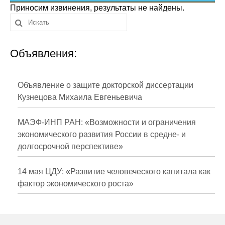
Сотрудники
Приносим извинения, результаты не найдены.
Отчетность
Объявления:
Противодействие коррупции
Материалы для СМИ
Объявление о защите докторской диссертации
Кузнецова Михаила Евгеньевича
Публикации
МАЭФ-ИНП РАН: «Возможности и ограничения
Научная жизнь
экономического развития России в средне- и
долгосрочной перспективе»
Издания
Проблемы прогнозирования
14 мая ЦДУ: «Развитие человеческого капитала как
фактор экономического роста»
О журнале
Номера журналов