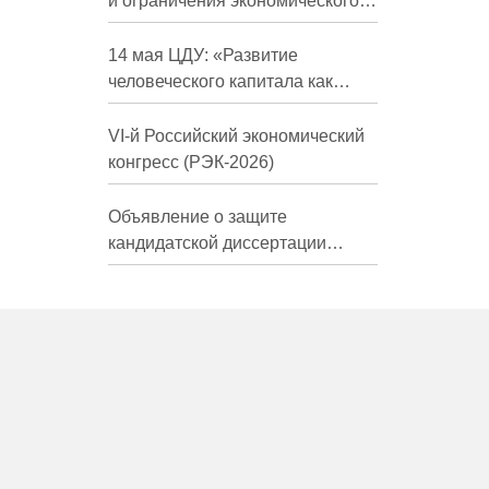
и ограничения экономического
развития России в средне- и
долгосрочной перспективе»
14 мая ЦДУ: «Развитие
человеческого капитала как
фактор экономического роста»
VI-й Российский экономический
конгресс (РЭК-2026)
Объявление о защите
кандидатской диссертации
Трындиной Николь Сергеевны