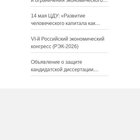
и ограничения экономического
развития России в средне- и
долгосрочной перспективе»
14 мая ЦДУ: «Развитие
человеческого капитала как
фактор экономического роста»
VI-й Российский экономический
конгресс (РЭК-2026)
Объявление о защите
кандидатской диссертации
Трындиной Николь Сергеевны