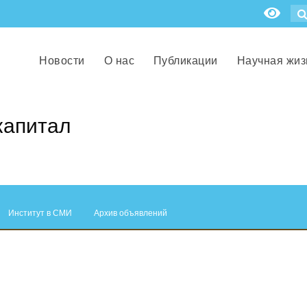
Новости
О нас
Публикации
Научная жиз
капитал
Институт в СМИ
Архив объявлений
.