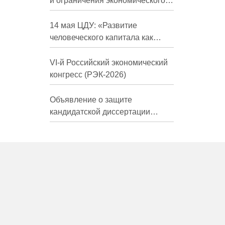
и ограничения экономического
развития России в средне- и
долгосрочной перспективе»
14 мая ЦДУ: «Развитие
человеческого капитала как
фактор экономического роста»
VI-й Российский экономический
конгресс (РЭК-2026)
Объявление о защите
кандидатской диссертации
Трындиной Николь Сергеевны