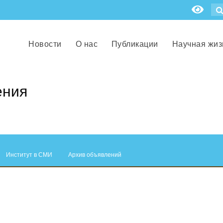
Новости
О нас
Публикации
Научная жиз
ения
Институт в СМИ
Архив объявлений
.