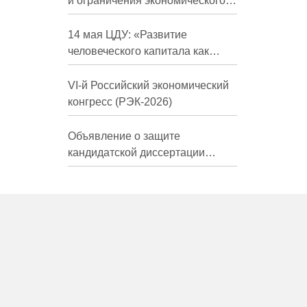
и ограничения экономического
развития России в средне- и
долгосрочной перспективе»
14 мая ЦДУ: «Развитие
человеческого капитала как
фактор экономического роста»
VI-й Российский экономический
конгресс (РЭК-2026)
Объявление о защите
кандидатской диссертации
Трындиной Николь Сергеевны