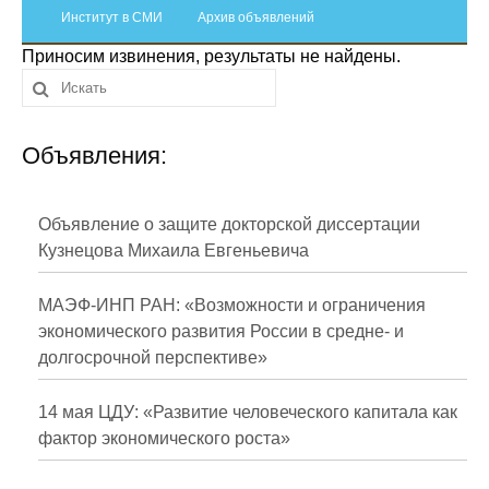
Сотрудники
Институт в СМИ
Архив объявлений
Приносим извинения, результаты не найдены.
Отчетность
Противодействие коррупции
Объявления:
Материалы для СМИ
Публикации
Объявление о защите докторской диссертации
Кузнецова Михаила Евгеньевича
Научная жизнь
МАЭФ-ИНП РАН: «Возможности и ограничения
Издания
экономического развития России в средне- и
долгосрочной перспективе»
Проблемы прогнозирования
О журнале
14 мая ЦДУ: «Развитие человеческого капитала как
фактор экономического роста»
Номера журналов