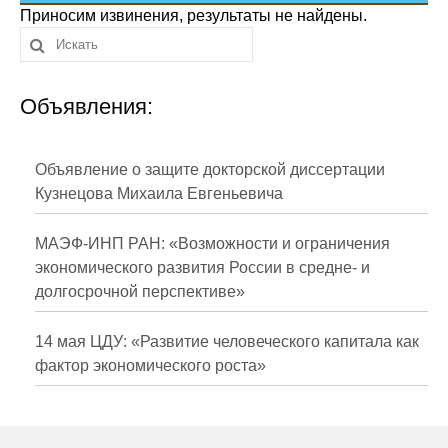
Сотрудники
Приносим извинения, результаты не найдены.
Отчетность
Объявления:
Противодействие коррупции
Материалы для СМИ
Объявление о защите докторской диссертации
Кузнецова Михаила Евгеньевича
Публикации
МАЭФ-ИНП РАН: «Возможности и ограничения
Научная жизнь
экономического развития России в средне- и
долгосрочной перспективе»
Издания
Проблемы прогнозирования
14 мая ЦДУ: «Развитие человеческого капитала как
фактор экономического роста»
О журнале
Номера журналов