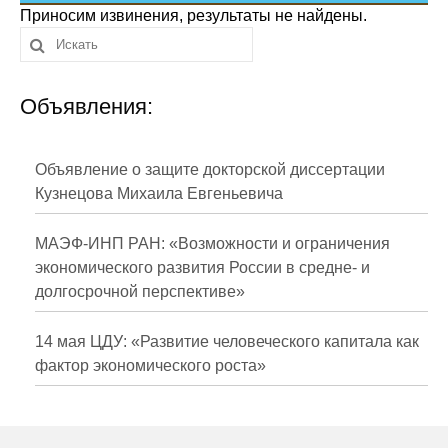
Сотрудники
Приносим извинения, результаты не найдены.
Отчетность
Объявления:
Противодействие коррупции
Материалы для СМИ
Объявление о защите докторской диссертации
Кузнецова Михаила Евгеньевича
Публикации
МАЭФ-ИНП РАН: «Возможности и ограничения
Научная жизнь
экономического развития России в средне- и
долгосрочной перспективе»
Издания
Проблемы прогнозирования
14 мая ЦДУ: «Развитие человеческого капитала как
фактор экономического роста»
О журнале
Номера журналов