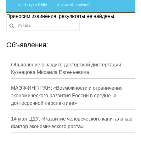
Сотрудники
Институт в СМИ
Архив объявлений
Приносим извинения, результаты не найдены.
Отчетность
Противодействие коррупции
Объявления:
Материалы для СМИ
Публикации
Объявление о защите докторской диссертации
Кузнецова Михаила Евгеньевича
Научная жизнь
МАЭФ-ИНП РАН: «Возможности и ограничения
Издания
экономического развития России в средне- и
долгосрочной перспективе»
Проблемы прогнозирования
О журнале
14 мая ЦДУ: «Развитие человеческого капитала как
фактор экономического роста»
Номера журналов