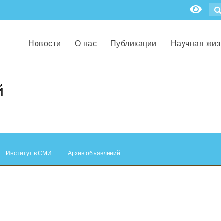
Новости
О нас
Публикации
Научная жиз
й
Институт в СМИ
Архив объявлений
.