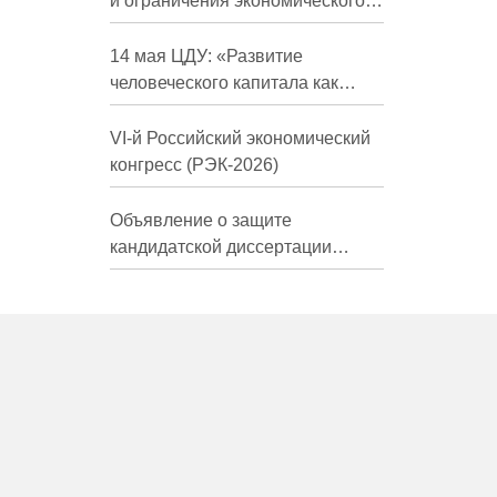
и ограничения экономического
развития России в средне- и
долгосрочной перспективе»
14 мая ЦДУ: «Развитие
человеческого капитала как
фактор экономического роста»
VI-й Российский экономический
конгресс (РЭК-2026)
Объявление о защите
кандидатской диссертации
Трындиной Николь Сергеевны