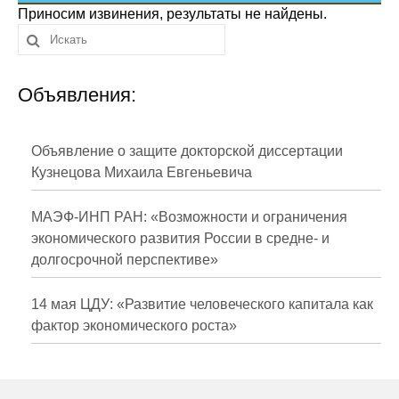
Сотрудники
Приносим извинения, результаты не найдены.
Отчетность
Объявления:
Противодействие коррупции
Материалы для СМИ
Объявление о защите докторской диссертации
Кузнецова Михаила Евгеньевича
Публикации
МАЭФ-ИНП РАН: «Возможности и ограничения
Научная жизнь
экономического развития России в средне- и
долгосрочной перспективе»
Издания
Проблемы прогнозирования
14 мая ЦДУ: «Развитие человеческого капитала как
фактор экономического роста»
О журнале
Номера журналов