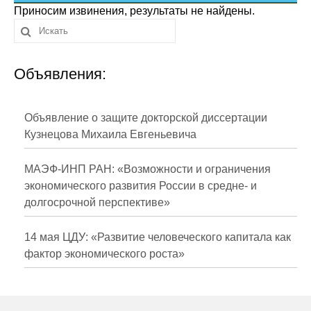
Сотрудники
Приносим извинения, результаты не найдены.
Отчетность
Объявления:
Противодействие коррупции
Материалы для СМИ
Объявление о защите докторской диссертации
Кузнецова Михаила Евгеньевича
Публикации
МАЭФ-ИНП РАН: «Возможности и ограничения
Научная жизнь
экономического развития России в средне- и
долгосрочной перспективе»
Издания
Проблемы прогнозирования
14 мая ЦДУ: «Развитие человеческого капитала как
фактор экономического роста»
О журнале
Номера журналов