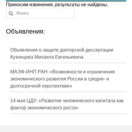
Сотрудники
Приносим извинения, результаты не найдены.
Отчетность
Объявления:
Противодействие коррупции
Материалы для СМИ
Объявление о защите докторской диссертации
Кузнецова Михаила Евгеньевича
Публикации
МАЭФ-ИНП РАН: «Возможности и ограничения
Научная жизнь
экономического развития России в средне- и
долгосрочной перспективе»
Издания
Проблемы прогнозирования
14 мая ЦДУ: «Развитие человеческого капитала как
фактор экономического роста»
О журнале
Номера журналов