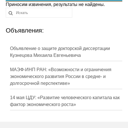
Сотрудники
Приносим извинения, результаты не найдены.
Отчетность
Объявления:
Противодействие коррупции
Материалы для СМИ
Объявление о защите докторской диссертации
Кузнецова Михаила Евгеньевича
Публикации
МАЭФ-ИНП РАН: «Возможности и ограничения
Научная жизнь
экономического развития России в средне- и
долгосрочной перспективе»
Издания
Проблемы прогнозирования
14 мая ЦДУ: «Развитие человеческого капитала как
фактор экономического роста»
О журнале
Номера журналов