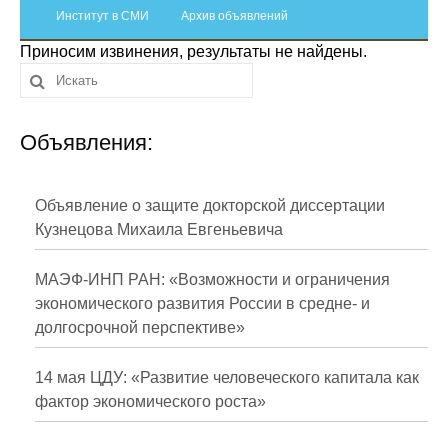
Сотрудники
Институт в СМИ
Архив объявлений
Приносим извинения, результаты не найдены.
Отчетность
Противодействие коррупции
Объявления:
Материалы для СМИ
Публикации
Объявление о защите докторской диссертации
Кузнецова Михаила Евгеньевича
Научная жизнь
МАЭФ-ИНП РАН: «Возможности и ограничения
Издания
экономического развития России в средне- и
долгосрочной перспективе»
Проблемы прогнозирования
О журнале
14 мая ЦДУ: «Развитие человеческого капитала как
фактор экономического роста»
Номера журналов