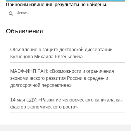
Сотрудники
Приносим извинения, результаты не найдены.
Отчетность
Объявления:
Противодействие коррупции
Материалы для СМИ
Объявление о защите докторской диссертации
Кузнецова Михаила Евгеньевича
Публикации
МАЭФ-ИНП РАН: «Возможности и ограничения
Научная жизнь
экономического развития России в средне- и
долгосрочной перспективе»
Издания
Проблемы прогнозирования
14 мая ЦДУ: «Развитие человеческого капитала как
фактор экономического роста»
О журнале
Номера журналов