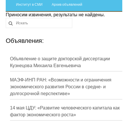
Сотрудники
Институт в СМИ
Архив объявлений
Приносим извинения, результаты не найдены.
Отчетность
Противодействие коррупции
Объявления:
Материалы для СМИ
Публикации
Объявление о защите докторской диссертации
Кузнецова Михаила Евгеньевича
Научная жизнь
МАЭФ-ИНП РАН: «Возможности и ограничения
Издания
экономического развития России в средне- и
долгосрочной перспективе»
Проблемы прогнозирования
О журнале
14 мая ЦДУ: «Развитие человеческого капитала как
фактор экономического роста»
Номера журналов