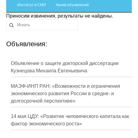
Сотрудники
Институт в СМИ
Архив объявлений
Приносим извинения, результаты не найдены.
Отчетность
Противодействие коррупции
Объявления:
Материалы для СМИ
Публикации
Объявление о защите докторской диссертации
Кузнецова Михаила Евгеньевича
Научная жизнь
МАЭФ-ИНП РАН: «Возможности и ограничения
Издания
экономического развития России в средне- и
долгосрочной перспективе»
Проблемы прогнозирования
О журнале
14 мая ЦДУ: «Развитие человеческого капитала как
фактор экономического роста»
Номера журналов