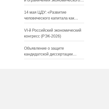
и ограничения экономического
развития России в средне- и
долгосрочной перспективе»
14 мая ЦДУ: «Развитие
человеческого капитала как
фактор экономического роста»
VI-й Российский экономический
конгресс (РЭК-2026)
Объявление о защите
кандидатской диссертации
Трындиной Николь Сергеевны