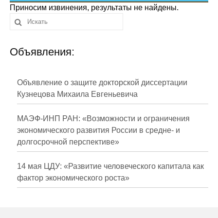
Сотрудники
Приносим извинения, результаты не найдены.
Отчетность
Объявления:
Противодействие коррупции
Материалы для СМИ
Объявление о защите докторской диссертации
Кузнецова Михаила Евгеньевича
Публикации
МАЭФ-ИНП РАН: «Возможности и ограничения
Научная жизнь
экономического развития России в средне- и
долгосрочной перспективе»
Издания
Проблемы прогнозирования
14 мая ЦДУ: «Развитие человеческого капитала как
фактор экономического роста»
О журнале
Номера журналов