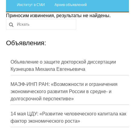
Сотрудники
Институт в СМИ
Архив объявлений
Приносим извинения, результаты не найдены.
Отчетность
Противодействие коррупции
Объявления:
Материалы для СМИ
Публикации
Объявление о защите докторской диссертации
Кузнецова Михаила Евгеньевича
Научная жизнь
МАЭФ-ИНП РАН: «Возможности и ограничения
Издания
экономического развития России в средне- и
долгосрочной перспективе»
Проблемы прогнозирования
О журнале
14 мая ЦДУ: «Развитие человеческого капитала как
фактор экономического роста»
Номера журналов