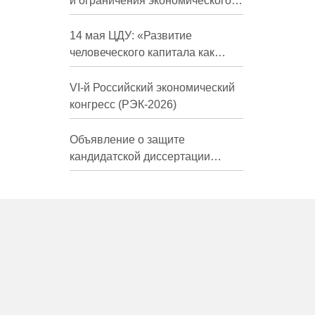
и ограничения экономического
развития России в средне- и
долгосрочной перспективе»
14 мая ЦДУ: «Развитие
человеческого капитала как
фактор экономического роста»
VI-й Российский экономический
конгресс (РЭК-2026)
Объявление о защите
кандидатской диссертации
Трындиной Николь Сергеевны