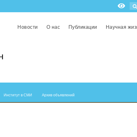
Новости
О нас
Публикации
Научная жиз
н
Институт в СМИ
Архив объявлений
.