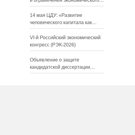
и ограничения экономического
развития России в средне- и
долгосрочной перспективе»
14 мая ЦДУ: «Развитие
человеческого капитала как
фактор экономического роста»
VI-й Российский экономический
конгресс (РЭК-2026)
Объявление о защите
кандидатской диссертации
Трындиной Николь Сергеевны