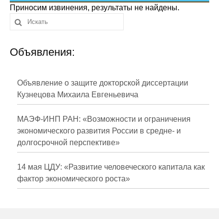
Сотрудники
Приносим извинения, результаты не найдены.
Отчетность
Объявления:
Противодействие коррупции
Материалы для СМИ
Объявление о защите докторской диссертации
Кузнецова Михаила Евгеньевича
Публикации
МАЭФ-ИНП РАН: «Возможности и ограничения
Научная жизнь
экономического развития России в средне- и
долгосрочной перспективе»
Издания
Проблемы прогнозирования
14 мая ЦДУ: «Развитие человеческого капитала как
фактор экономического роста»
О журнале
Номера журналов