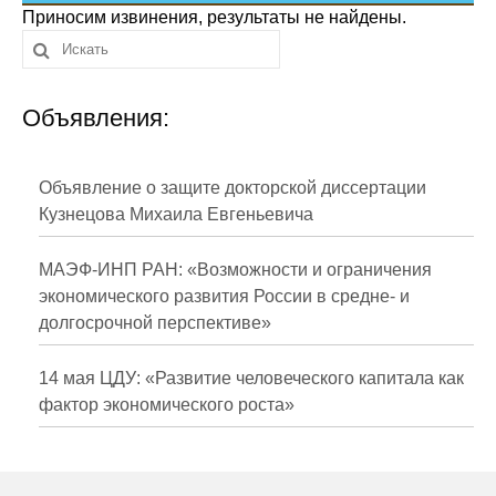
Сотрудники
Приносим извинения, результаты не найдены.
Отчетность
Объявления:
Противодействие коррупции
Материалы для СМИ
Объявление о защите докторской диссертации
Кузнецова Михаила Евгеньевича
Публикации
МАЭФ-ИНП РАН: «Возможности и ограничения
Научная жизнь
экономического развития России в средне- и
долгосрочной перспективе»
Издания
Проблемы прогнозирования
14 мая ЦДУ: «Развитие человеческого капитала как
фактор экономического роста»
О журнале
Номера журналов