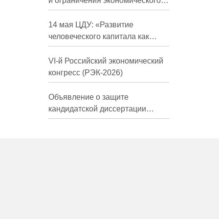
и ограничения экономического
развития России в средне- и
долгосрочной перспективе»
14 мая ЦДУ: «Развитие
человеческого капитала как
фактор экономического роста»
VI-й Российский экономический
конгресс (РЭК-2026)
Объявление о защите
кандидатской диссертации
Трындиной Николь Сергеевны