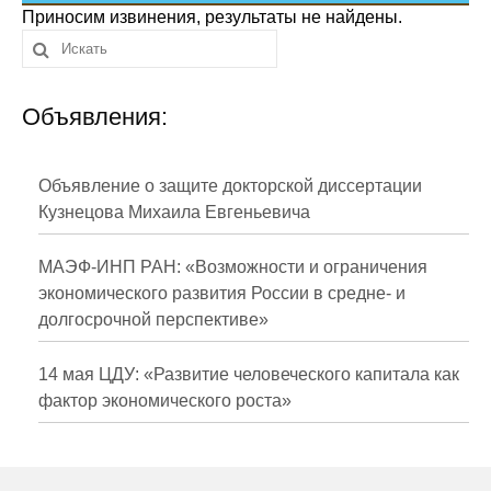
Сотрудники
Приносим извинения, результаты не найдены.
Отчетность
Объявления:
Противодействие коррупции
Материалы для СМИ
Объявление о защите докторской диссертации
Кузнецова Михаила Евгеньевича
Публикации
МАЭФ-ИНП РАН: «Возможности и ограничения
Научная жизнь
экономического развития России в средне- и
долгосрочной перспективе»
Издания
Проблемы прогнозирования
14 мая ЦДУ: «Развитие человеческого капитала как
фактор экономического роста»
О журнале
Номера журналов