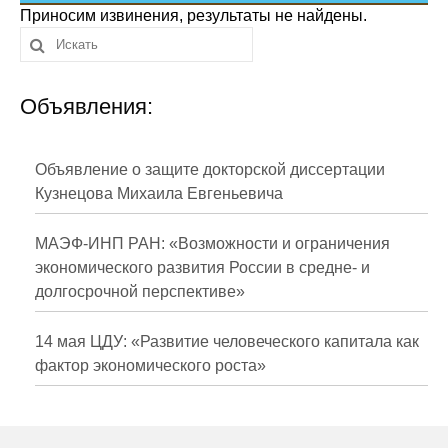
Сотрудники
Приносим извинения, результаты не найдены.
Отчетность
Объявления:
Противодействие коррупции
Материалы для СМИ
Объявление о защите докторской диссертации
Кузнецова Михаила Евгеньевича
Публикации
МАЭФ-ИНП РАН: «Возможности и ограничения
Научная жизнь
экономического развития России в средне- и
долгосрочной перспективе»
Издания
Проблемы прогнозирования
14 мая ЦДУ: «Развитие человеческого капитала как
фактор экономического роста»
О журнале
Номера журналов